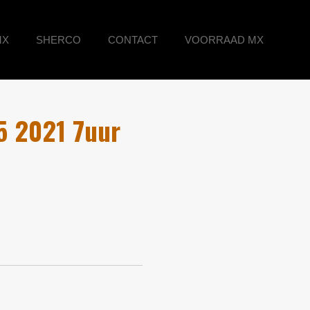
MX
SHERCO
CONTACT
VOORRAAD MX
 2021 7uur