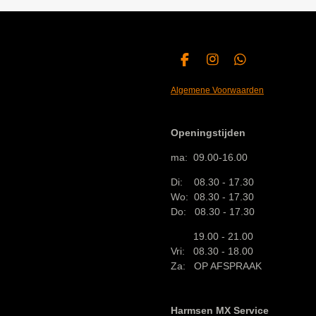
F
I
W
a
n
h
c
s
a
Algemene Voorwaarden
e
t
t
b
a
s
o
g
A
Openingstijden
o
r
p
k
a
p
ma: 09.00-16.00
m
Di: 08.30 - 17.30
Wo: 08.30 - 17.30
Do: 08.30 - 17.30
19.00 - 21.00
Vri: 08.30 - 18.00
Za: OP AFSPRAAK
Harmsen MX Service